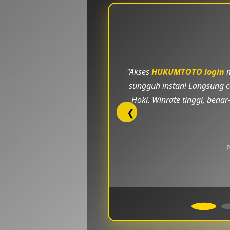
"Akses
HUKUMTOTO login
m
sungguh instan! Langsung 
Hoki. Winrate tinggi, bena
❮
P